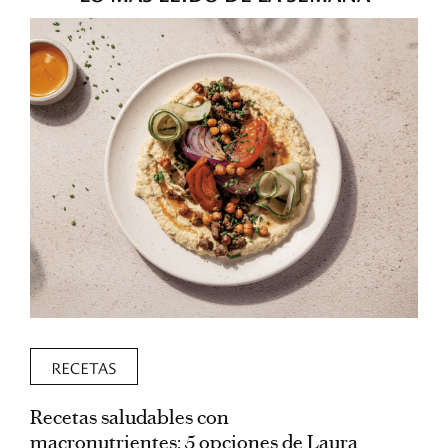
RECETAS
Recetas saludables con
L
macronutrientes: 5 opciones de Laura
p