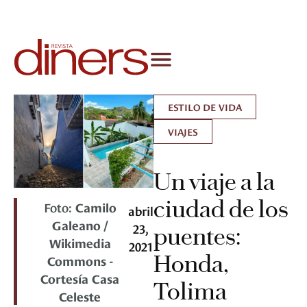
ESTILO DE VIDA
VIAJES
Un viaje a la
ciudad de los
Foto:
Camilo
abril
Galeano /
23,
puentes:
Wikimedia
2021
Honda,
Commons -
Cortesía Casa
Tolima
Celeste