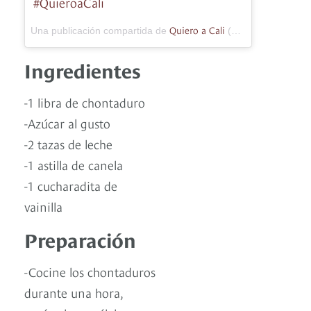
#QuieroaCali
Quiero a Cali
Una publicación compartida de
(@quieroacali) el
1
Ingredientes
-1 libra de chontaduro
-Azúcar al gusto
-2 tazas de leche
-1 astilla de canela
-1 cucharadita de
vainilla
Preparación
-Cocine los chontaduros
durante una hora,