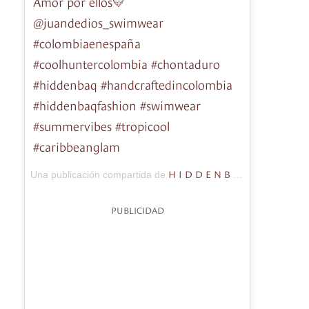
Amor por ellos💛
@juandedios_swimwear
#colombiaenespaña
#coolhuntercolombia #chontaduro
#hiddenbaq #handcraftedincolombia
#hiddenbaqfashion #swimwear
#summervibes #tropicool
#caribbeanglam
H I D D E N B A Q
Una publicación compartida de
(@hiddenbaq
PUBLICIDAD