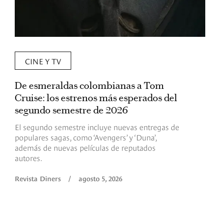
CINE Y TV
De esmeraldas colombianas a Tom
L
Cruise: los estrenos más esperados del
«
segundo semestre de 2026
p
El segundo semestre incluye nuevas entregas de
E
populares sagas, como ‘Avengers’ y ‘Duna’,
h
además de nuevas películas de reputados
d
autores.
h
(
l
Revista Diners
/
agosto 5, 2026
L