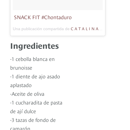
SNACK FIT #Chontaduro
C A T A L I N A F O N S E C A
Una publicación compartida de
(@
Ingredientes
-1 cebolla blanca en
brunoisse
-1 diente de ajo asado
aplastado
-Aceite de oliva
-1 cucharadita de pasta
de ají dulce
-3 tazas de fondo de
camarón