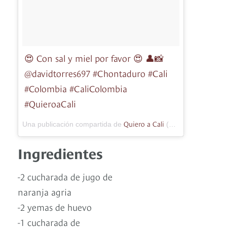
😍 Con sal y miel por favor 😍 👤📸
@davidtorres697 #Chontaduro #Cali
#Colombia #CaliColombia
#QuieroaCali
Quiero a Cali
Una publicación compartida de
(@quieroacali) el
2
Ingredientes
-2 cucharada de jugo de
naranja agria
-2 yemas de huevo
-1 cucharada de