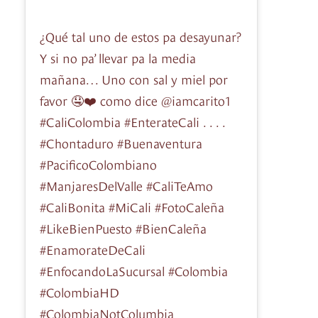
¿Qué tal uno de estos pa desayunar?
Y si no pa’ llevar pa la media
mañana… Uno con sal y miel por
favor 🤤❤️ como dice @iamcarito1
#CaliColombia #EnterateCali . . . .
#Chontaduro #Buenaventura
#PacificoColombiano
#ManjaresDelValle #CaliTeAmo
#CaliBonita #MiCali #FotoCaleña
#LikeBienPuesto #BienCaleña
#EnamorateDeCali
#EnfocandoLaSucursal #Colombia
#ColombiaHD
#ColombiaNotColumbia