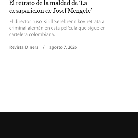
El retrato de la maldad de ‘La
L
desaparición de Josef Mengele’
d
d
El director ruso Kirill Serebrennikov retrata al
criminal alemán en esta película que sigue en
F
cartelera colombiana.
s
O
Revista Diners
/
agosto 7, 2026
é
c
p
a
R