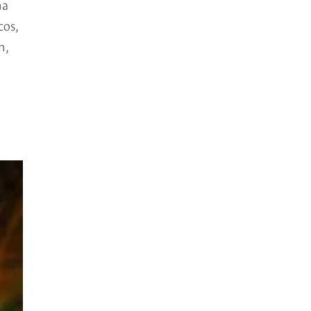
na
cos,
n,