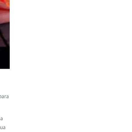
para
pa
gua