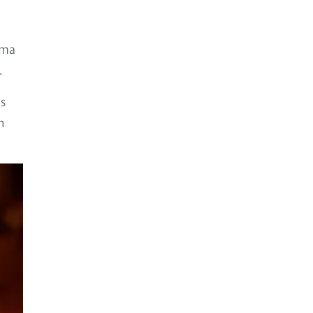
sma
.
os
n