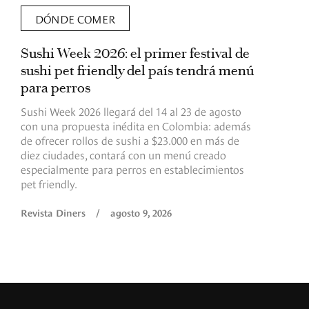
DÓNDE COMER
Sushi Week 2026: el primer festival de
L
sushi pet friendly del país tendrá menú
s
para perros
v
Sushi Week 2026 llegará del 14 al 23 de agosto
D
con una propuesta inédita en Colombia: además
d
de ofrecer rollos de sushi a $23.000 en más de
s
diez ciudades, contará con un menú creado
o
especialmente para perros en establecimientos
e
pet friendly.
R
Revista Diners
/
agosto 9, 2026