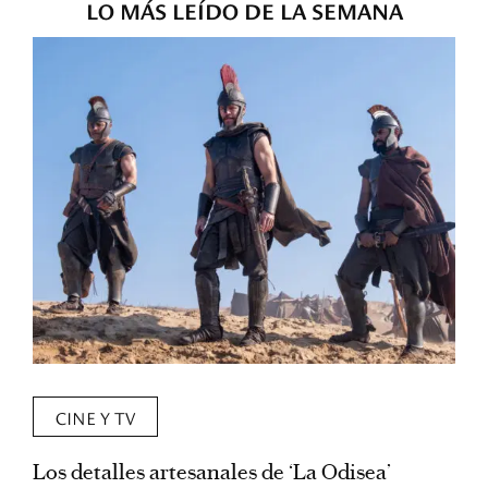
LO MÁS LEÍDO DE LA SEMANA
CINE Y TV
Los detalles artesanales de ‘La Odisea’
R