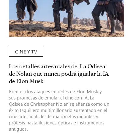
CINE Y TV
Los detalles artesanales de ‘La Odisea’
R
de Nolan que nunca podrá igualar la IA
m
de Elon Musk
I
Frente a los ataques en redes de Elon Musk y
E
sus promesas de emular el cine con IA, La
e
Odisea de Christopher Nolan se afianza como un
b
éxito taquillero multimillonario sustentado en el
C
cine artesanal: desde marionetas gigantes y
c
prótesis hasta ilusiones ópticas e instrumentos
antiguos.
R