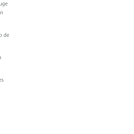
auge
en
o de
n
es