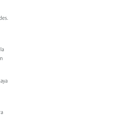
des.
la
en
haya
ra