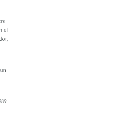
tre
n el
dor,
 un
a
989