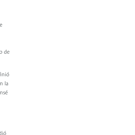
e
o de
inió
n la
ensé
dió