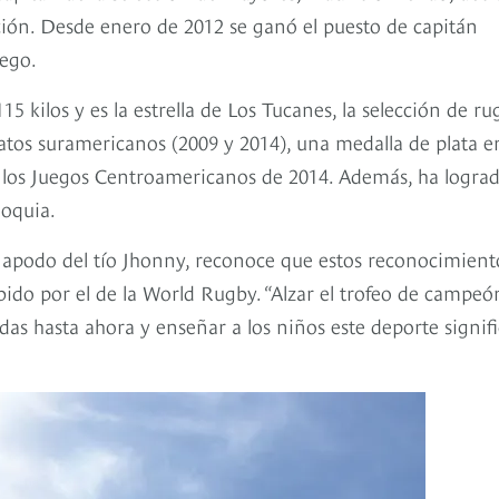
ción. Desde enero de 2012 se ganó el puesto de capitán
uego.
5 kilos y es la estrella de Los Tucanes, la selección de r
os suramericanos (2009 y 2014), una medalla de plata en
n los Juegos Centroamericanos de 2014. Además, ha logra
ioquia.
l apodo del tío Jhonny, reconoce que estos reconocimient
bido por el de la World Rugby. “Alzar el trofeo de campeó
das hasta ahora y enseñar a los niños este deporte signif