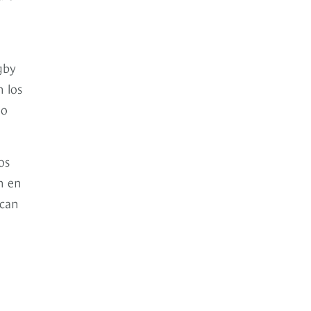
ugby
 los
do
os
n en
ican