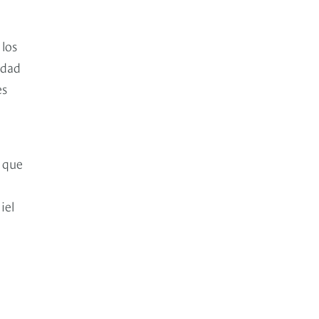
 los
idad
es
 que
iel