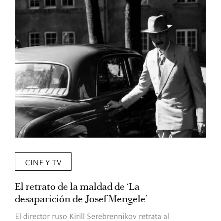
CINE Y TV
El retrato de la maldad de ‘La
L
desaparición de Josef Mengele’
d
d
El director ruso Kirill Serebrennikov retrata al