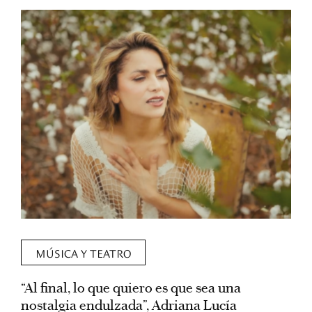
MÚSICA Y TEATRO
“Al final, lo que quiero es que sea una
R
nostalgia endulzada”, Adriana Lucía
B