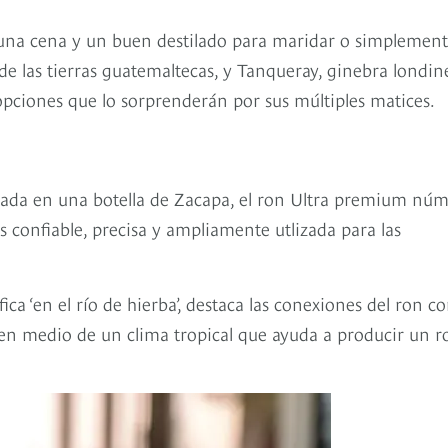
una cena y un buen destilado para maridar o simplemen
de las tierras guatemaltecas, y Tanqueray, ginebra londi
opciones que lo sorprenderán por sus múltiples matices.
sada en una botella de Zacapa, el ron Ultra premium nú
confiable, precisa y ampliamente utlizada para las
ca ‘en el río de hierba’, destaca las conexiones del ron c
o, en medio de un clima tropical que ayuda a producir un r