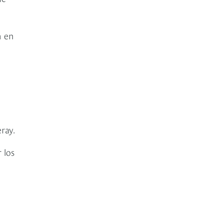
n en
ray.
 los