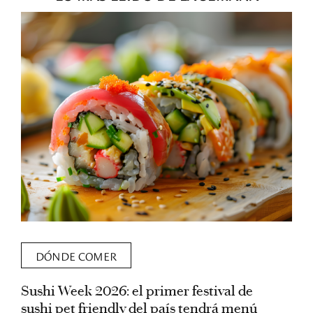
DÓNDE COMER
Sushi Week 2026: el primer festival de
L
sushi pet friendly del país tendrá menú
s