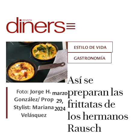
ESTILO DE VIDA
GASTRONOMÍA
Así se
preparan las
Foto:
Jorge H.
marzo
González/ Prop
29,
frittatas de
Stylist: Mariana
2024
los hermanos
Velásquez
Rausch