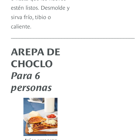
estén listos. Desmolde y
sirva frío, tibio o
caliente.
____________________________________________
AREPA DE
CHOCLO
Para 6
personas
Así se preparan