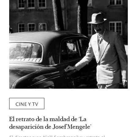
CINE Y TV
El retrato de la maldad de ‘La
L
desaparición de Josef Mengele’
d
d
El director ruso Kirill Serebrennikov retrata al