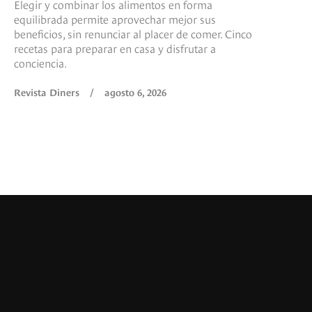
Elegir y combinar los alimentos en forma
equilibrada permite aprovechar mejor sus
beneficios, sin renunciar al placer de comer. Cinco
recetas para preparar en casa y disfrutar a
conciencia.
Revista Diners
/
agosto 6, 2026