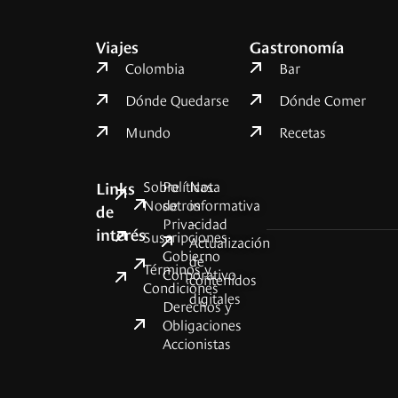
Viajes
Gastronomía
Colombia
Bar
Dónde Quedarse
Dónde Comer
Mundo
Recetas
Sobre
Políticas
Nota
Links
Nosotros
de
informativa
de
Privacidad
–
interés
Suscripciones
Actualización
Gobierno
de
Términos y
Corporativo
contenidos
Condiciones
digitales
Derechos y
Obligaciones
Accionistas