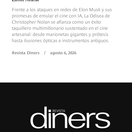
Frente a los ataques en redes de Elon Musk y sus
promesas de emular el cine con IA, La Odisea de
Christopher Nolan se afianza como un éxito
taquillero multimillonario sustentado en el cine
artesanal: desde marionetas gigantes y prótesis
hasta ilusiones ópticas e instrumentos antiguos.
Revista Diners
/
agosto 6, 2026