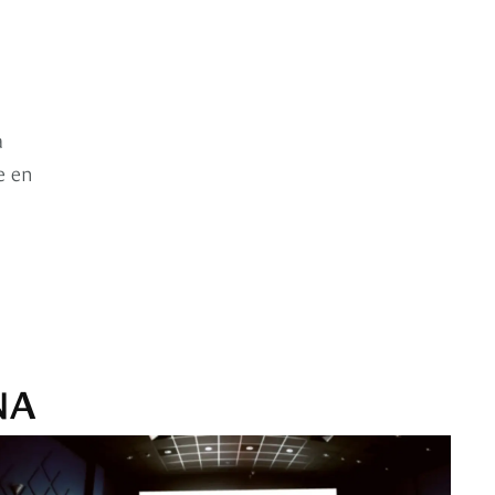
a
e en
NA