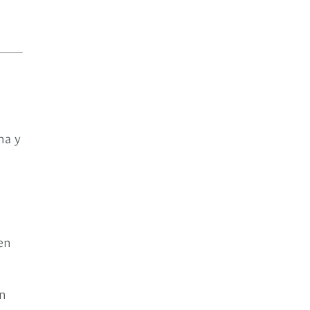
na y
en
én