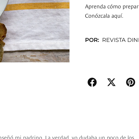
Aprenda cómo preparar
Conózcala aquí.
POR:
REVISTA DI
 enseñó mi padrino. La verdad, yo dudaba un poco de los