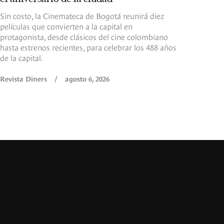
Sin costo, la Cinemateca de Bogotá reunirá diez
películas que convierten a la capital en
protagonista, desde clásicos del cine colombiano
hasta estrenos recientes, para celebrar los 488 años
de la capital.
Revista Diners
/
agosto 6, 2026