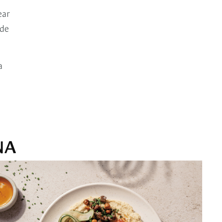
ear
 de
a
NA