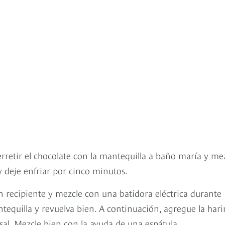
erretir el chocolate con la mantequilla a baño maría y me
y deje enfriar por cinco minutos.
n recipiente y mezcle con una batidora eléctrica durante
tequilla y revuelva bien. A continuación, agregue la har
 sal. Mezcle bien con la ayuda de una espátula.