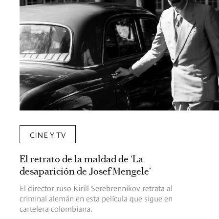
CINE Y TV
El retrato de la maldad de ‘La
desaparición de Josef Mengele’
El director ruso Kirill Serebrennikov retrata al
criminal alemán en esta película que sigue en
cartelera colombiana.