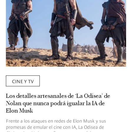
CINE Y TV
Los detalles artesanales de ‘La Odisea’ de
Nolan que nunca podrá igualar la IA de
Elon Musk
Frente a los ataques en redes de Elon Musk y sus
promesas de emular el cine con IA, La Odisea de