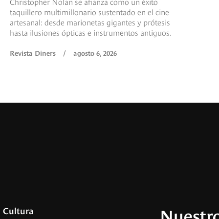
Christopher Nolan se afianza como un éxito
taquillero multimillonario sustentado en el cine
artesanal: desde marionetas gigantes y prótesis
hasta ilusiones ópticas e instrumentos antiguos.
Revista Diners
/
agosto 6, 2026
Nuestro
Cultura