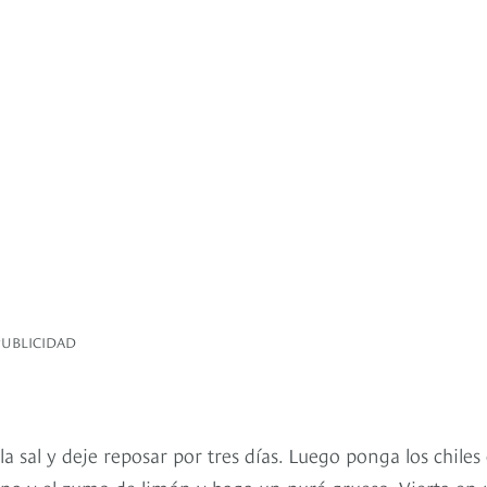
PUBLICIDAD
la sal y deje reposar por tres días. Luego ponga los chiles
na y el zumo de limón y haga un puré grueso. Vierta en