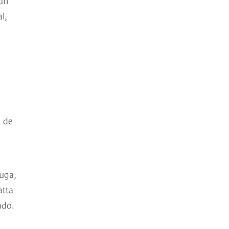
l,
e de
uga,
atta
ado.