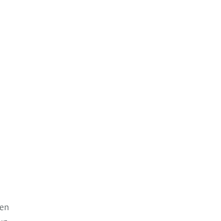
 en
 un