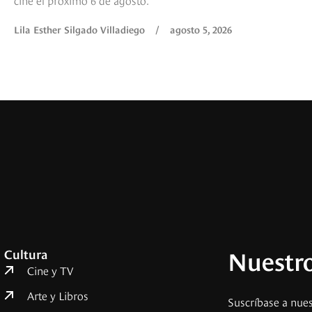
Lila Esther Silgado Villadiego
/
agosto 5, 2026
Nuestro
Cultura
Cine y TV
Arte y Libros
Suscríbase a nues