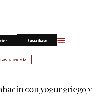
Suscríbase
tter
GASTRONOMÍA
abacín con yogur griego y