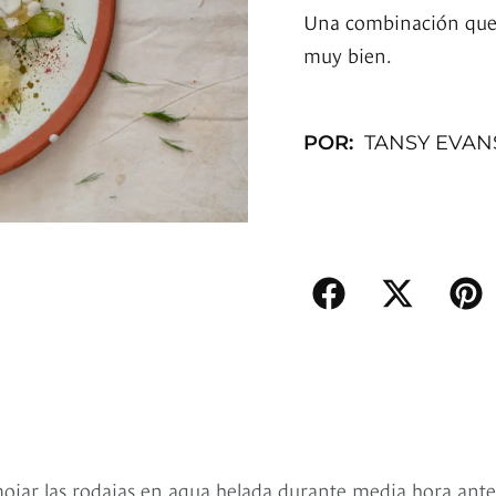
Una combinación que p
muy bien.
POR:
TANSY EVAN
emojar las rodajas en agua helada durante media hora ante