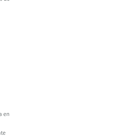
a en
nte