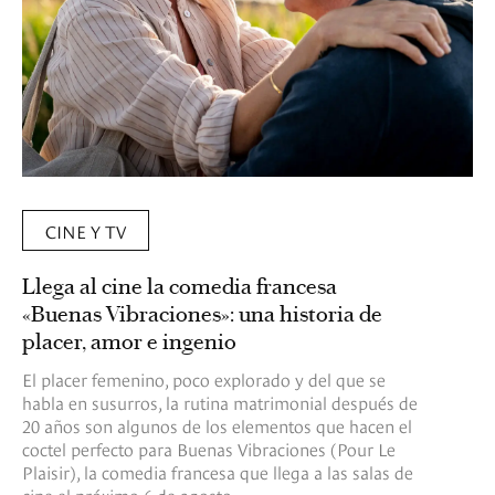
CINE Y TV
Llega al cine la comedia francesa
«Buenas Vibraciones»: una historia de
placer, amor e ingenio
El placer femenino, poco explorado y del que se
habla en susurros, la rutina matrimonial después de
20 años son algunos de los elementos que hacen el
coctel perfecto para Buenas Vibraciones (Pour Le
Plaisir), la comedia francesa que llega a las salas de
cine el próximo 6 de agosto.