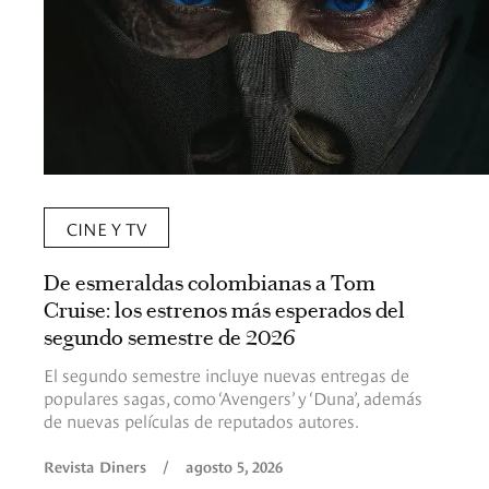
CINE Y TV
De esmeraldas colombianas a Tom
Cruise: los estrenos más esperados del
segundo semestre de 2026
El segundo semestre incluye nuevas entregas de
populares sagas, como ‘Avengers’ y ‘Duna’, además
de nuevas películas de reputados autores.
Revista Diners
/
agosto 5, 2026