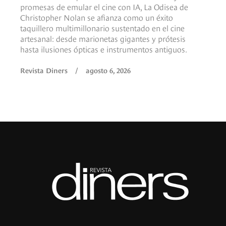
promesas de emular el cine con IA, La Odisea de
Christopher Nolan se afianza como un éxito
taquillero multimillonario sustentado en el cine
artesanal: desde marionetas gigantes y prótesis
hasta ilusiones ópticas e instrumentos antiguos.
Revista Diners
/
agosto 6, 2026