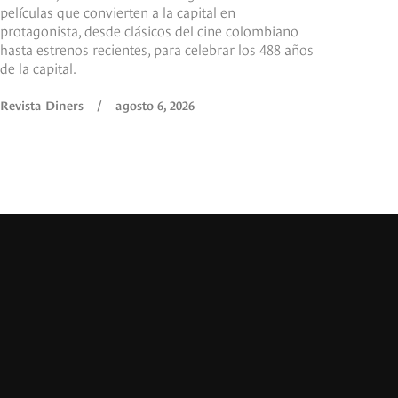
películas que convierten a la capital en
protagonista, desde clásicos del cine colombiano
hasta estrenos recientes, para celebrar los 488 años
de la capital.
Revista Diners
/
agosto 6, 2026