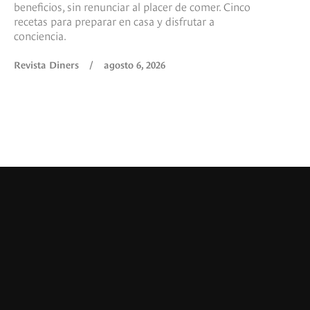
beneficios, sin renunciar al placer de comer. Cinco
recetas para preparar en casa y disfrutar a
conciencia.
Revista Diners
/
agosto 6, 2026