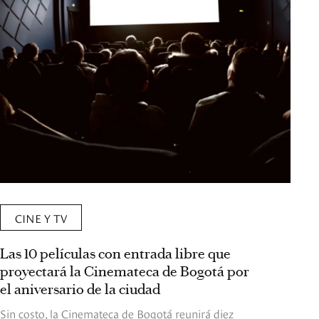
CINE Y TV
Las 10 películas con entrada libre que
proyectará la Cinemateca de Bogotá por
el aniversario de la ciudad
Sin costo, la Cinemateca de Bogotá reunirá diez