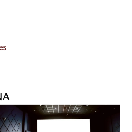
e
es
NA