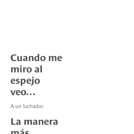
Cuando me
miro al
espejo
veo…
A un luchador.
La manera
más