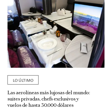
LO ÚLTIMO
Las aerolíneas más lujosas del mundo:
E
suites privadas, chefs exclusivos y
d
vuelos de hasta 30.000 dólares
E