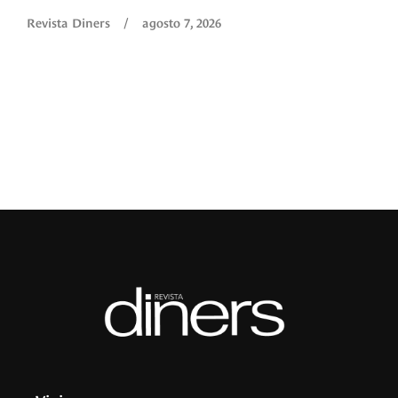
O
Revista Diners
/
agosto 7, 2026
é
c
p
a
R