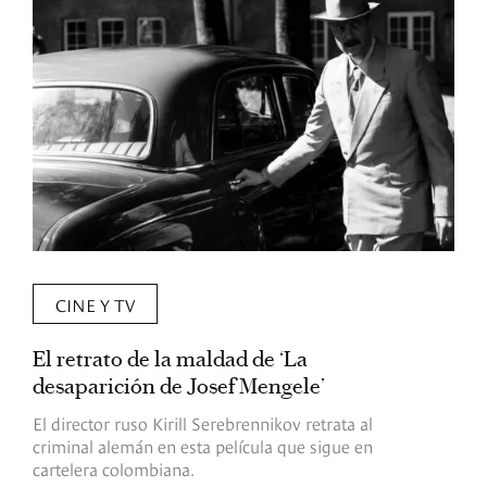
CINE Y TV
El retrato de la maldad de ‘La
L
desaparición de Josef Mengele’
d
d
El director ruso Kirill Serebrennikov retrata al
criminal alemán en esta película que sigue en
F
cartelera colombiana.
s