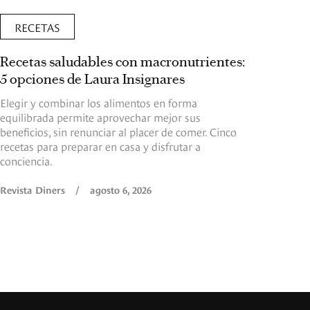
RECETAS
Recetas saludables con macronutrientes:
5 opciones de Laura Insignares
Elegir y combinar los alimentos en forma
equilibrada permite aprovechar mejor sus
beneficios, sin renunciar al placer de comer. Cinco
recetas para preparar en casa y disfrutar a
conciencia.
Revista Diners
/
agosto 6, 2026