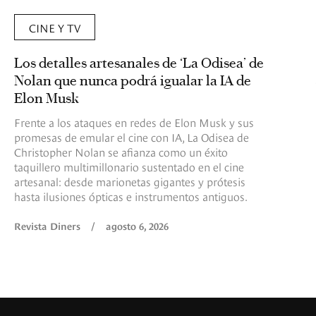
CINE Y TV
Los detalles artesanales de ‘La Odisea’ de
Nolan que nunca podrá igualar la IA de
Elon Musk
Frente a los ataques en redes de Elon Musk y sus
promesas de emular el cine con IA, La Odisea de
Christopher Nolan se afianza como un éxito
taquillero multimillonario sustentado en el cine
artesanal: desde marionetas gigantes y prótesis
hasta ilusiones ópticas e instrumentos antiguos.
Revista Diners
/
agosto 6, 2026