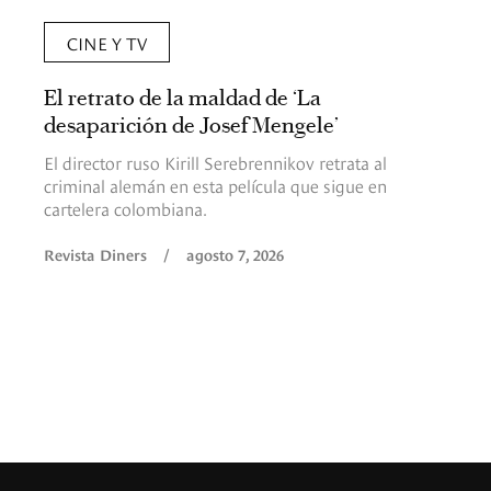
CINE Y TV
El retrato de la maldad de ‘La
desaparición de Josef Mengele’
El director ruso Kirill Serebrennikov retrata al
criminal alemán en esta película que sigue en
cartelera colombiana.
Revista Diners
/
agosto 7, 2026