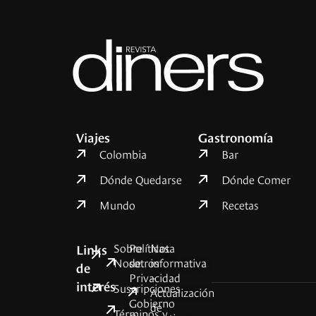
Viajes
Gastronomía
Colombia
Bar
Dónde Quedarse
Dónde Comer
Mundo
Recetas
Sobre
Políticas
Nota
Links
Nosotros
de
informativa
de
Privacidad
–
interés
Suscripciones
Actualización
Gobierno
de
Términos y