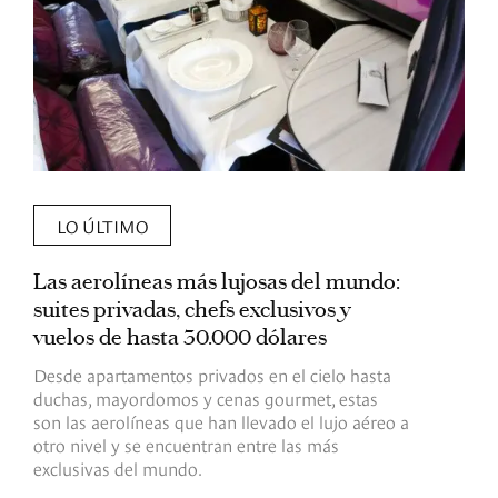
LO ÚLTIMO
Las aerolíneas más lujosas del mundo:
E
suites privadas, chefs exclusivos y
d
vuelos de hasta 30.000 dólares
E
c
Desde apartamentos privados en el cielo hasta
c
duchas, mayordomos y cenas gourmet, estas
son las aerolíneas que han llevado el lujo aéreo a
R
otro nivel y se encuentran entre las más
exclusivas del mundo.