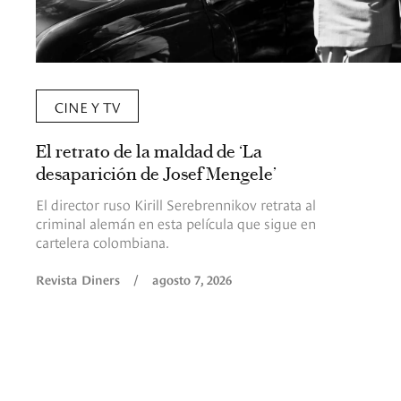
CINE Y TV
El retrato de la maldad de ‘La
desaparición de Josef Mengele’
El director ruso Kirill Serebrennikov retrata al
criminal alemán en esta película que sigue en
cartelera colombiana.
Revista Diners
/
agosto 7, 2026