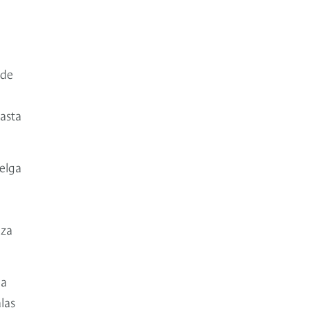
 de
asta
elga
aza
ja
las