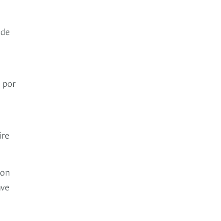
 de
.
e por
ire
con
ave