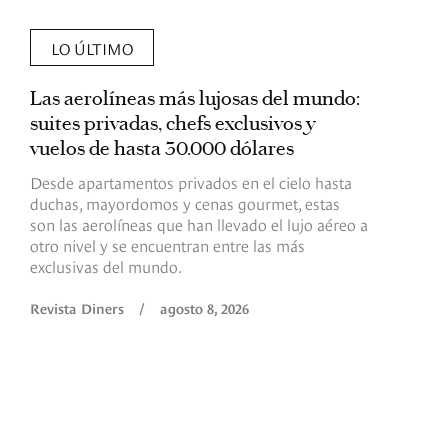
LO ÚLTIMO
Las aerolíneas más lujosas del mundo:
E
suites privadas, chefs exclusivos y
d
vuelos de hasta 30.000 dólares
E
c
Desde apartamentos privados en el cielo hasta
c
duchas, mayordomos y cenas gourmet, estas
son las aerolíneas que han llevado el lujo aéreo a
R
otro nivel y se encuentran entre las más
exclusivas del mundo.
Revista Diners
/
agosto 8, 2026