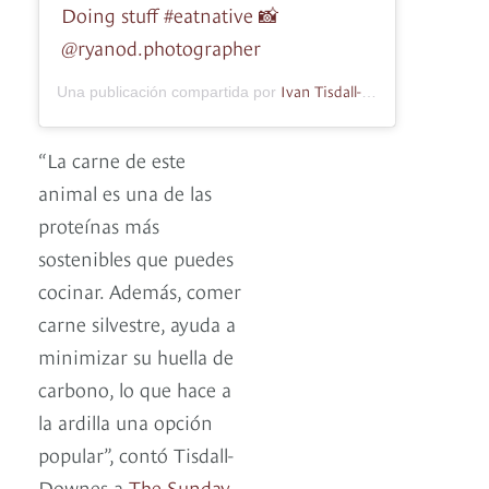
Doing stuff #eatnative 📸
@ryanod.photographer
Ivan Tisdall-Downes
Una publicación compartida por
(@ivanjd)
“La carne de este
animal es una de las
proteínas más
sostenibles que puedes
cocinar. Además, comer
carne silvestre, ayuda a
minimizar su huella de
carbono, lo que hace a
la ardilla una opción
popular”, contó Tisdall-
Downes a
The Sunday