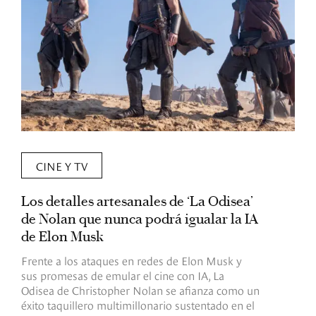
CINE Y TV
Los detalles artesanales de ‘La Odisea’
R
de Nolan que nunca podrá igualar la IA
m
de Elon Musk
I
Frente a los ataques en redes de Elon Musk y
E
sus promesas de emular el cine con IA, La
e
Odisea de Christopher Nolan se afianza como un
b
éxito taquillero multimillonario sustentado en el
C