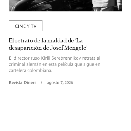
CINE Y TV
El retrato de la maldad de ‘La
L
desaparición de Josef Mengele’
d
d
El director ruso Kirill Serebrennikov retrata al
criminal alemán en esta película que sigue en
F
cartelera colombiana.
s
O
Revista Diners
/
agosto 7, 2026
é
c
p
a
R