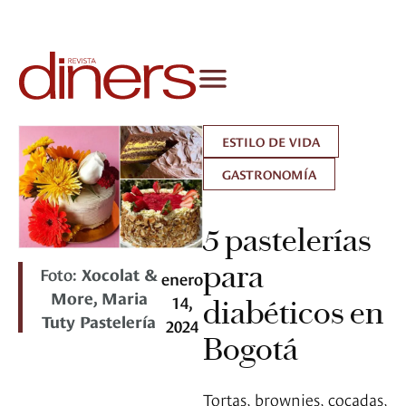
ESTILO DE VIDA
GASTRONOMÍA
5 pastelerías
para
Foto:
Xocolat &
enero
More, Maria
14,
diabéticos en
Tuty Pastelería
2024
Bogotá
Tortas, brownies, cocadas,