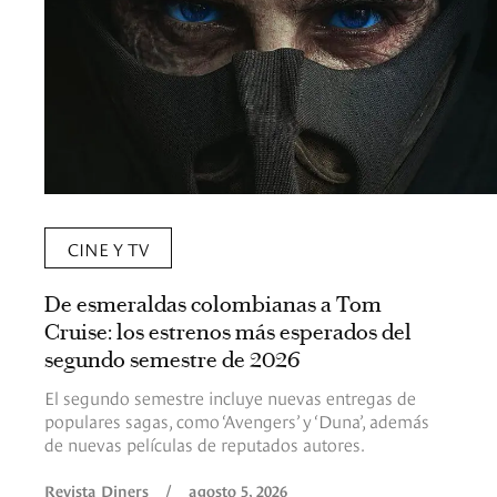
CINE Y TV
De esmeraldas colombianas a Tom
Cruise: los estrenos más esperados del
segundo semestre de 2026
El segundo semestre incluye nuevas entregas de
populares sagas, como ‘Avengers’ y ‘Duna’, además
de nuevas películas de reputados autores.
Revista Diners
/
agosto 5, 2026