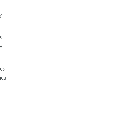
y
s
 y
tes
ica