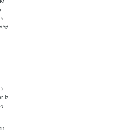
io
a
ra
litá
ta
r la
no
en