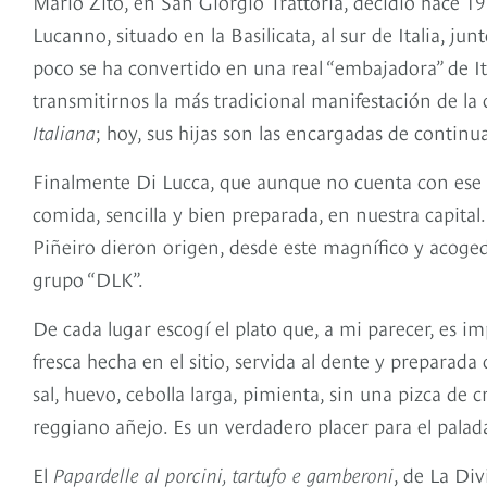
Mario Zito, en San Giorgio Trattoria, decidió hace 19
Lucanno, situado en la Basilicata, al sur de Italia, 
poco se ha convertido en una real “embajadora” de It
transmitirnos la más tradicional manifestación de la c
Italiana
; hoy, sus hijas son las encargadas de continu
Finalmente Di Lucca, que aunque no cuenta con ese ba
comida, sencilla y bien preparada, en nuestra capital
Piñeiro dieron origen, desde este magnífico y acoged
grupo “DLK”.
De cada lugar escogí el plato que, a mi parecer, es im
fresca hecha en el sitio, servida al dente y preparad
sal, huevo, cebolla larga, pimienta, sin una pizca d
reggiano añejo. Es un verdadero placer para el palada
El
Papardelle al porcini, tartufo e gamberoni
, de La Di