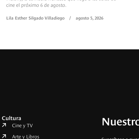
cine el próximo 6 de agosto.
Lila Esther Silgado Villadiego
/
agosto 5, 2026
Nuestro
Cultura
Cine y TV
Arte y Libros
Suscríbase a nues