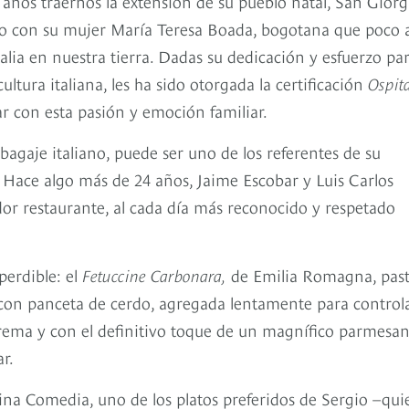
 años traernos la extensión de su pueblo natal, San Giorg
junto con su mujer María Teresa Boada, bogotana que poco 
alia en nuestra tierra. Dadas su dedicación y esfuerzo pa
ultura italiana, les ha sido otorgada la certificación
Ospita
ar con esta pasión y emoción familiar.
gaje italiano, puede ser uno de los referentes de su
. Hace algo más de 24 años, Jaime Escobar y Luis Carlos
or restaurante, al cada día más reconocido y respetado
perdible: el
Fetuccine Carbonara,
de Emilia Romagna, pas
a con panceta de cerdo, agregada lentamente para controla
e crema y con el definitivo toque de un magnífico parmesa
r.
vina Comedia, uno de los platos preferidos de Sergio –qui