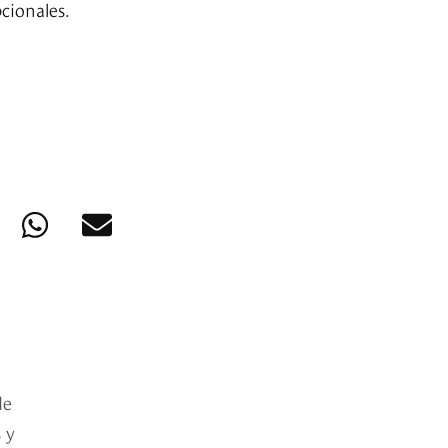
cionales.
de
 y