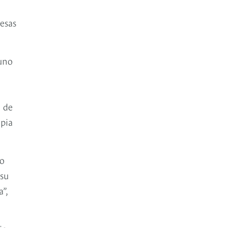
mesas
 uno
n de
opia
do
 su
”,