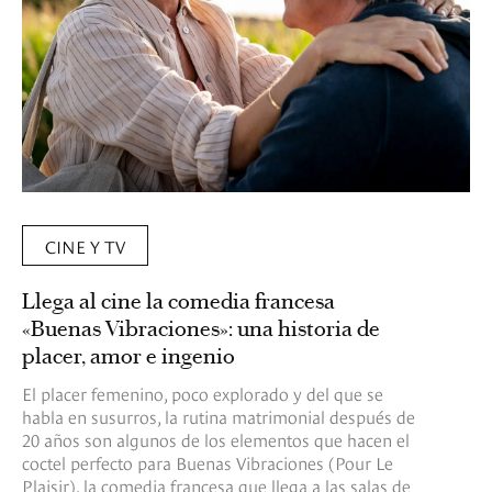
CINE Y TV
Llega al cine la comedia francesa
«Buenas Vibraciones»: una historia de
placer, amor e ingenio
El placer femenino, poco explorado y del que se
habla en susurros, la rutina matrimonial después de
20 años son algunos de los elementos que hacen el
coctel perfecto para Buenas Vibraciones (Pour Le
Plaisir), la comedia francesa que llega a las salas de