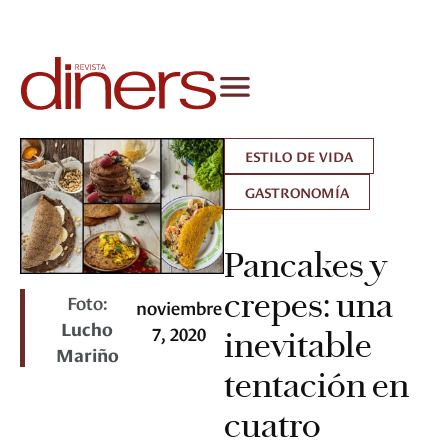
ESTILO DE VIDA
GASTRONOMÍA
Pancakes y
crepes: una
Foto:
noviembre
Lucho
7, 2020
inevitable
Mariño
tentación en
cuatro