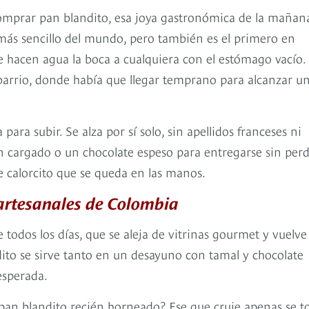
comprar pan blandito, esa joya gastronómica de la mañan
más sencillo del mundo, pero también es el primero en
e hacen agua la boca a cualquiera con el estómago vacío.
 barrio, donde había que llegar temprano para alcanzar u
ara subir. Se alza por sí solo, sin apellidos franceses ni
en cargado o un chocolate espeso para entregarse sin per
se calorcito que se queda en las manos.
artesanales de Colombia
 todos los días, que se aleja de vitrinas gourmet y vuelve 
ito se sirve tanto en un desayuno con tamal y chocolate
esperada.
pan blandito recién horneado? Ese que cruje apenas se to