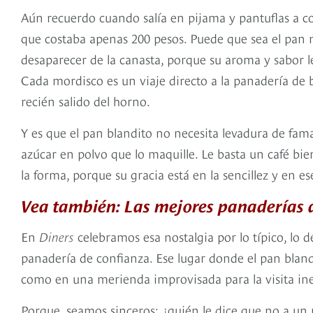
Aún recuerdo cuando salía en pijama y pantuflas a 
que costaba apenas 200 pesos. Puede que sea el pan 
desaparecer de la canasta, porque su aroma y sabor l
Cada mordisco es un viaje directo a la panadería de
recién salido del horno.
Y es que el pan blandito no necesita levadura de fama p
azúcar en polvo que lo maquille. Le basta un café bi
la forma, porque su gracia está en la sencillez y en e
Vea también: Las mejores panaderías 
En
Diners
celebramos esa nostalgia por lo típico, lo de
panadería de confianza. Ese lugar donde el pan bland
como en una merienda improvisada para la visita in
Porque, seamos sinceros: ¿quién le dice que no a un 