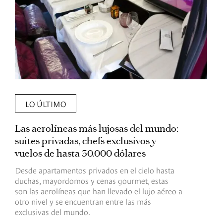
LO ÚLTIMO
Las aerolíneas más lujosas del mundo:
E
suites privadas, chefs exclusivos y
d
vuelos de hasta 30.000 dólares
E
c
Desde apartamentos privados en el cielo hasta
c
duchas, mayordomos y cenas gourmet, estas
son las aerolíneas que han llevado el lujo aéreo a
R
otro nivel y se encuentran entre las más
exclusivas del mundo.