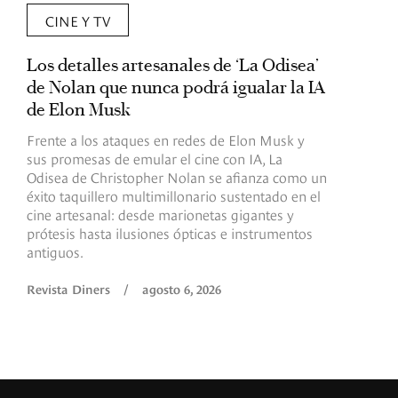
CINE Y TV
Los detalles artesanales de ‘La Odisea’
R
de Nolan que nunca podrá igualar la IA
m
de Elon Musk
I
Frente a los ataques en redes de Elon Musk y
E
sus promesas de emular el cine con IA, La
e
Odisea de Christopher Nolan se afianza como un
b
éxito taquillero multimillonario sustentado en el
C
cine artesanal: desde marionetas gigantes y
c
prótesis hasta ilusiones ópticas e instrumentos
antiguos.
R
Revista Diners
/
agosto 6, 2026