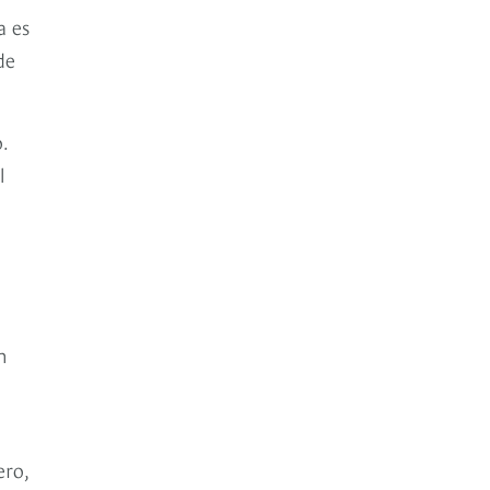
a es
de
.
l
n
ero,