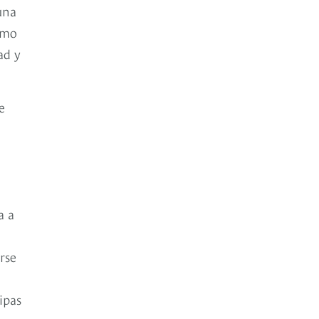
una
ómo
ad y
e
a a
rse
ipas