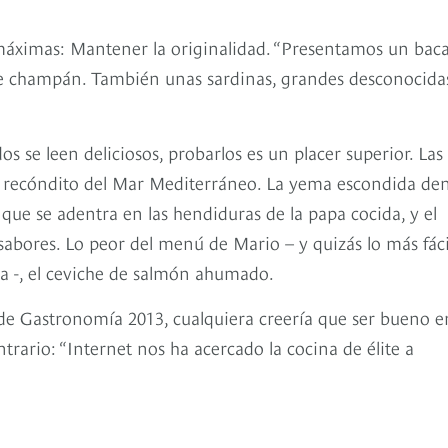
 máximas: Mantener la originalidad. “Presentamos un bac
e champán. También unas sardinas, grandes desconocida
s se leen deliciosos, probarlos es un placer superior. Las
ás recóndito del Mar Mediterráneo. La yema escondida de
 que se adentra en las hendiduras de la papa cocida, y el
abores. Lo peor del menú de Mario – y quizás lo más fáci
sa -, el ceviche de salmón ahumado.
e Gastronomía 2013, cualquiera creería que ser bueno e
trario: “Internet nos ha acercado la cocina de élite a