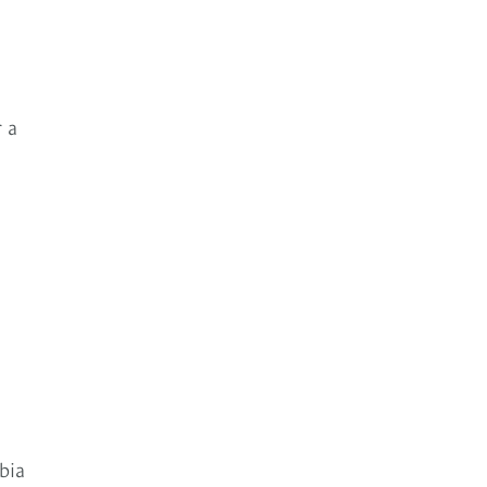
 a
bia