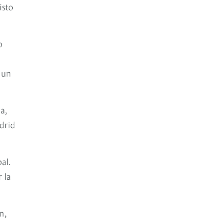
isto
o
 un
a,
drid
al.
 la
n,