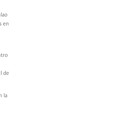
alao
s en
ntro
l de
n la