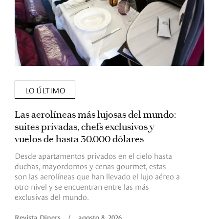
LO ÚLTIMO
Las aerolíneas más lujosas del mundo:
E
suites privadas, chefs exclusivos y
d
vuelos de hasta 30.000 dólares
E
c
Desde apartamentos privados en el cielo hasta
c
duchas, mayordomos y cenas gourmet, estas
son las aerolíneas que han llevado el lujo aéreo a
R
otro nivel y se encuentran entre las más
exclusivas del mundo.
Revista Diners
/
agosto 8, 2026