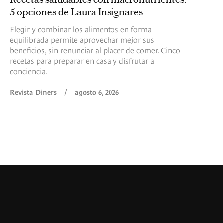
5 opciones de Laura Insignares
Elegir y combinar los alimentos en forma
equilibrada permite aprovechar mejor sus
beneficios, sin renunciar al placer de comer. Cinco
recetas para preparar en casa y disfrutar a
conciencia.
Revista Diners
/
agosto 6, 2026