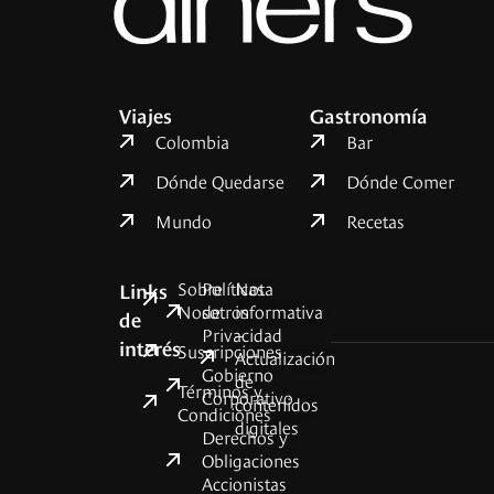
Viajes
Gastronomía
Colombia
Bar
Dónde Quedarse
Dónde Comer
Mundo
Recetas
Sobre
Políticas
Nota
Links
Nosotros
de
informativa
de
Privacidad
–
interés
Suscripciones
Actualización
Gobierno
de
Términos y
Corporativo
contenidos
Condiciones
digitales
Derechos y
Obligaciones
Accionistas