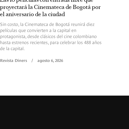
proyectará la Cinemateca de Bogotá por
el aniversario de la ciudad
Sin costo, la Cinemateca de Bogotá reunirá diez
películas que convierten a la capital en
protagonista, desde clásicos del cine colombiano
hasta estrenos recientes, para celebrar los 488 años
de la capital.
Revista Diners
/
agosto 6, 2026