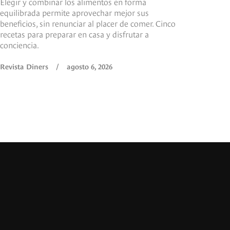
Elegir y combinar los alimentos en forma
equilibrada permite aprovechar mejor sus
beneficios, sin renunciar al placer de comer. Cinco
recetas para preparar en casa y disfrutar a
conciencia.
Revista Diners
/
agosto 6, 2026