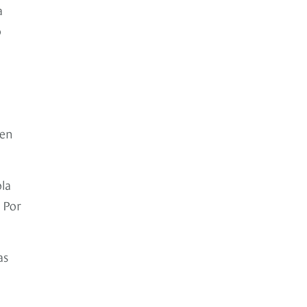
a
o
 en
la
 Por
as