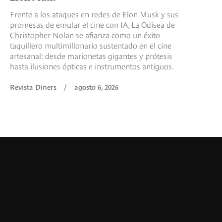
Frente a los ataques en redes de Elon Musk y sus
promesas de emular el cine con IA, La Odisea de
Christopher Nolan se afianza como un éxito
taquillero multimillonario sustentado en el cine
artesanal: desde marionetas gigantes y prótesis
hasta ilusiones ópticas e instrumentos antiguos.
Revista Diners
/
agosto 6, 2026