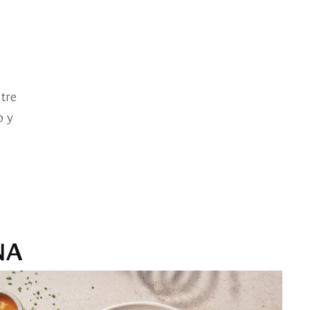
ntre
o y
NA