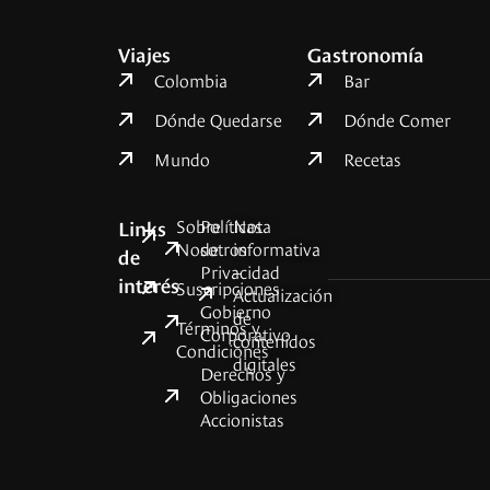
Viajes
Gastronomía
Colombia
Bar
Dónde Quedarse
Dónde Comer
Mundo
Recetas
Sobre
Políticas
Nota
Links
Nosotros
de
informativa
de
Privacidad
–
interés
Suscripciones
Actualización
Gobierno
de
Términos y
Corporativo
contenidos
Condiciones
digitales
Derechos y
Obligaciones
Accionistas