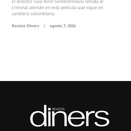
El director ruso Kirill Serebrennikov retrata al
criminal alemán en esta película que sigue en
cartelera colombiana.
Revista Diners
/
agosto 7, 2026