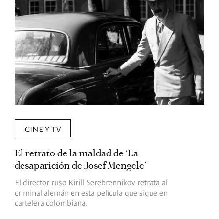
CINE Y TV
El retrato de la maldad de ‘La
L
desaparición de Josef Mengele’
d
d
El director ruso Kirill Serebrennikov retrata al
criminal alemán en esta película que sigue en
F
cartelera colombiana.
s
O