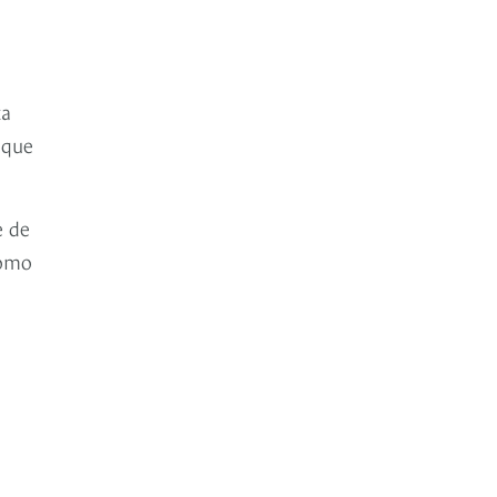
za
 que
e de
como