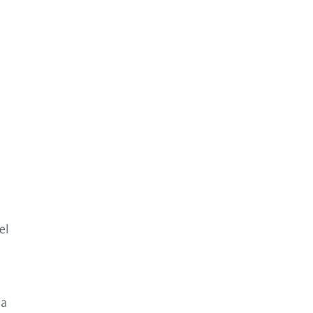
el
ga