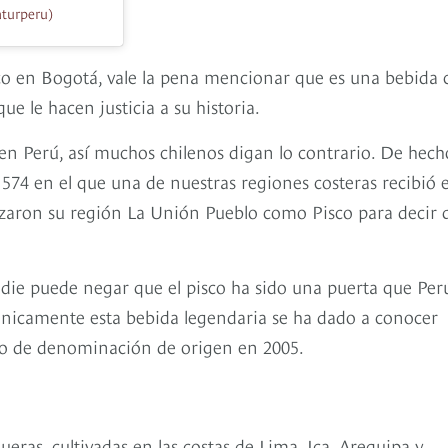
turperu)
sco en Bogotá, vale la pena mencionar que es una bebida 
 le hacen justicia a su historia.
 en Perú, así muchos chilenos digan lo contrario. De hech
 en el que una de nuestras regiones costeras recibió e
izaron su región La Unión Pueblo como Pisco para decir 
adie puede negar que el pisco ha sido una puerta que Per
ónicamente esta bebida legendaria se ha dado a conocer
ado de denominación de origen en 2005.
ras, cultivadas en las costas de Lima, Ica, Arequipa y