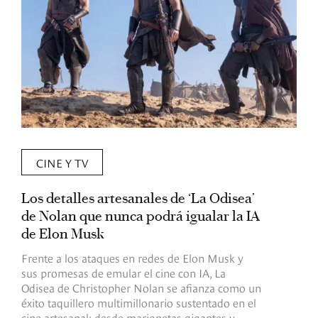
CINE Y TV
Los detalles artesanales de ‘La Odisea’
R
de Nolan que nunca podrá igualar la IA
m
de Elon Musk
I
Frente a los ataques en redes de Elon Musk y
E
sus promesas de emular el cine con IA, La
e
Odisea de Christopher Nolan se afianza como un
b
éxito taquillero multimillonario sustentado en el
C
cine artesanal: desde marionetas gigantes y
c