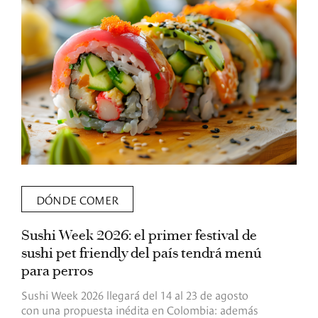
DÓNDE COMER
Sushi Week 2026: el primer festival de
L
sushi pet friendly del país tendrá menú
s
para perros
v
Sushi Week 2026 llegará del 14 al 23 de agosto
D
con una propuesta inédita en Colombia: además
d