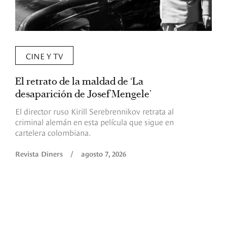
CINE Y TV
El retrato de la maldad de ‘La
L
desaparición de Josef Mengele’
d
d
El director ruso Kirill Serebrennikov retrata al
criminal alemán en esta película que sigue en
F
cartelera colombiana.
s
O
Revista Diners
/
agosto 7, 2026
é
c
p
a
R