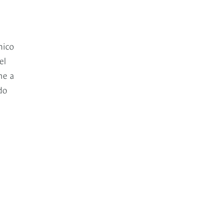
mico
el
ne a
do