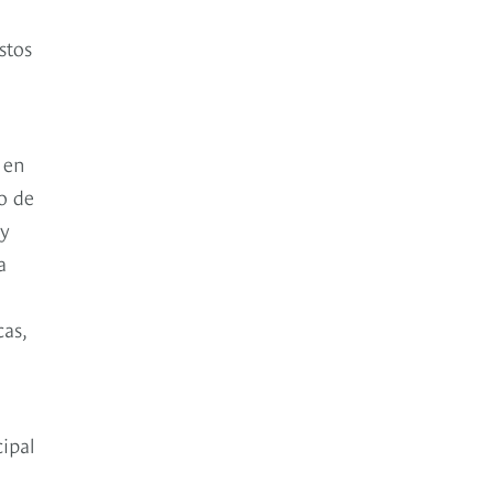
stos
 en
o de
 y
a
cas,
cipal