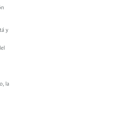
ón
tá y
del
, la
n