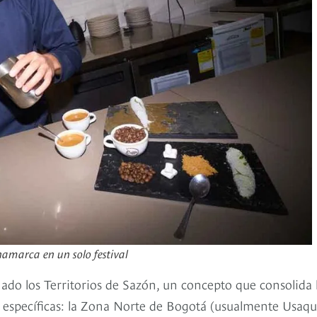
namarca en un solo festival
inado los Territorios de Sazón, un concepto que consolida 
nas específicas: la Zona Norte de Bogotá (usualmente Usaq