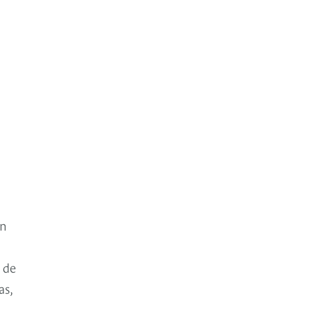
en
 de
as,