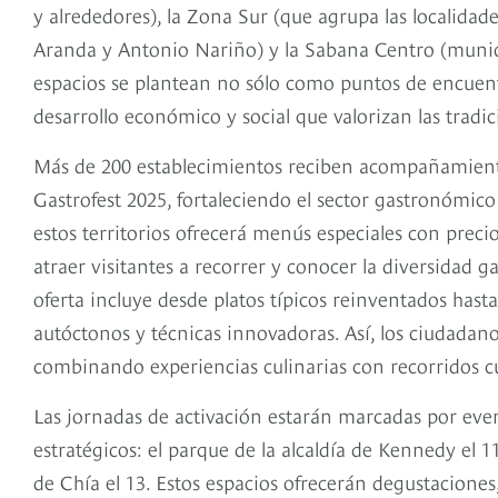
y alrededores), la Zona Sur (que agrupa las localida
Aranda y Antonio Nariño) y la Sabana Centro (munic
espacios se plantean no sólo como puntos de encuent
desarrollo económico y social que valorizan las tradi
Más de 200 establecimientos reciben acompañamiento 
Gastrofest 2025, fortaleciendo el sector gastronómic
estos territorios ofrecerá menús especiales con prec
atraer visitantes a recorrer y conocer la diversidad g
oferta incluye desde platos típicos reinventados ha
autóctonos y técnicas innovadoras. Así, los ciudadano
combinando experiencias culinarias con recorridos cul
Las jornadas de activación estarán marcadas por even
estratégicos: el parque de la alcaldía de Kennedy el 1
de Chía el 13. Estos espacios ofrecerán degustaciones,