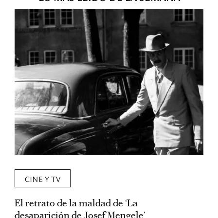
CINE Y TV
El retrato de la maldad de ‘La
L
desaparición de Josef Mengele’
d