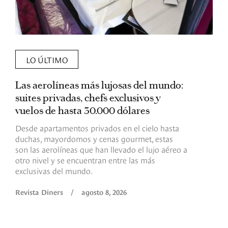
LO ÚLTIMO
Las aerolíneas más lujosas del mundo:
E
suites privadas, chefs exclusivos y
d
vuelos de hasta 30.000 dólares
E
c
Desde apartamentos privados en el cielo hasta
c
duchas, mayordomos y cenas gourmet, estas
son las aerolíneas que han llevado el lujo aéreo a
R
otro nivel y se encuentran entre las más
exclusivas del mundo.
Revista Diners
/
agosto 8, 2026