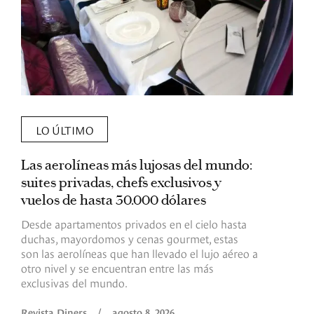
LO ÚLTIMO
Las aerolíneas más lujosas del mundo:
E
suites privadas, chefs exclusivos y
d
vuelos de hasta 30.000 dólares
E
c
Desde apartamentos privados en el cielo hasta
c
duchas, mayordomos y cenas gourmet, estas
son las aerolíneas que han llevado el lujo aéreo a
R
otro nivel y se encuentran entre las más
exclusivas del mundo.
Revista Diners
/
agosto 8, 2026