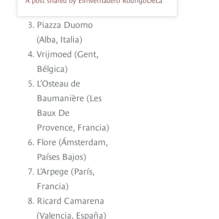
A post shared by ElInvernadero RodrigoDeLaCalle (@elinvernaderorestaurante)
Piazza Duomo
(Alba, Italia)
Vrijmoed (Gent,
Bélgica)
L’Osteau de
Baumanière (Les
Baux De
Provence, Francia)
Flore (Ámsterdam,
Países Bajos)
L’Arpege (París,
Francia)
Ricard Camarena
(Valencia, España)